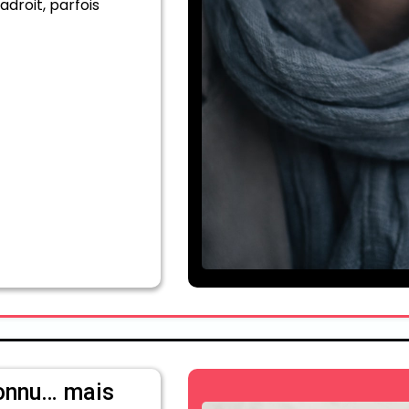
adroit, parfois
onnu… mais