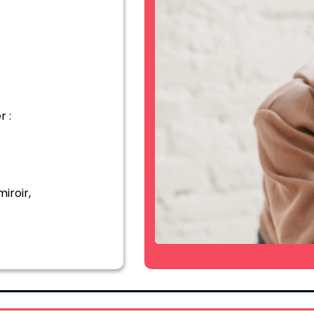
r :
iroir,