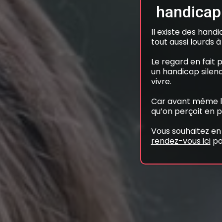
handicap 
Il existe des handi
tout aussi lourds à
Le regard en fait 
un handicap silenci
vivre.
Car avant même le
qu’on perçoit en p
Vous souhaitez e
rendez-vous ici
po