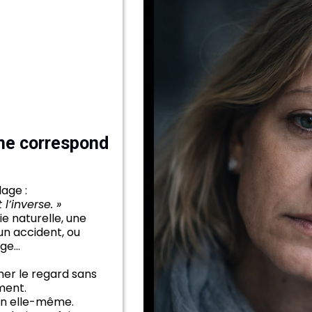
 ne correspond
age :
l’inverse. »
ie naturelle, une
un accident, ou
age…
mer le regard sans
ment.
 en elle-même.